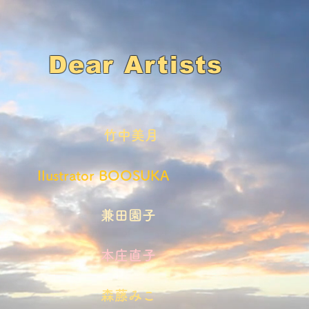
​Dear Artists
​竹中美月
​Ilustrator BOOSUKA
​兼田園子
​本庄直子
​森藤みこ