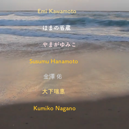
Emi Kawamoto
​はまの省蔵
​やまがゆみこ
Susumu Hanamoto
金澤 佑
​
大下瑞恵
Kumiko Nagano