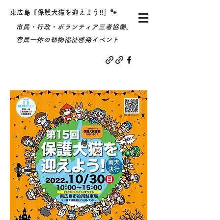
東広島『保護犬猫を迎えよう‼』🐾
​市民・行政・ボランティア三者協働、
官民一体の動物福祉啓発イベント