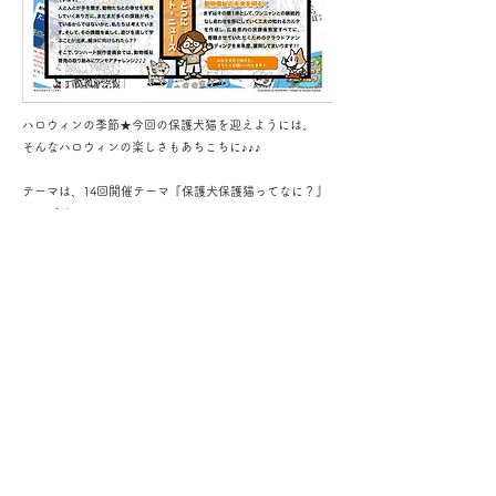
ハロウィンの季節★今回の保護犬猫を迎えようには、
そんなハロウィンの楽しさもあちこちに♪♪♪
テーマは、14回開催テーマ『保護犬保護猫ってなに？』
につづけて、
『保護犬保護猫なぜいるの？』
動物福祉の明るい未来へまずは、
Change from Higashihiroshima
保護犬保護猫を迎えなくても、お気軽にご来場下さ
い)^o^(
飼い主マナー・周囲への配慮は忘れずにお願いいたしま
す～
ステージに展示に★内容もりだくさん
楽しみながら、学びもある、やさしい気持ちになり、慈