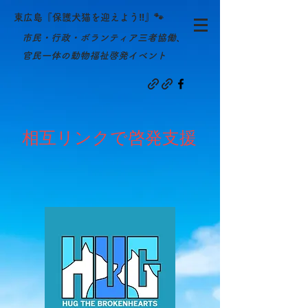
東広島『保護犬猫を迎えよう‼』🐾
​市民・行政・ボランティア三者協働、
官民一体の動物福祉啓発イベント
相互リンクで啓発支援