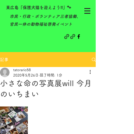
東広島『保護犬猫を迎えよう‼』🐾
​市民・行政・ボランティア三者協働、
官民一体の動物福祉啓発イベント
記事
tatorario58
2020年5月26日
読了時間: 1分
小さな命の写真展will 今月
のいちまい